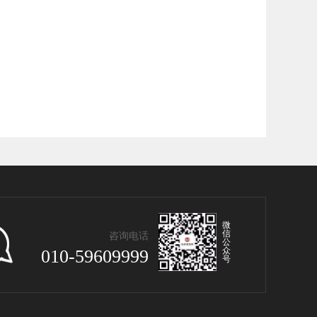
微
信
咨询电话
公
众
010-59609999
号